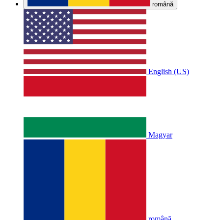
română
English (US)
Magyar
română