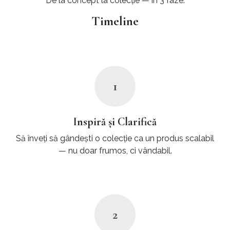
De la concept la colecție — în 3 faze.
Timeline
1
Inspiră și Clarifică
Să înveți să gândești o colecție ca un produs scalabil
— nu doar frumos, ci vândabil.
2