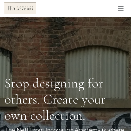
Sari la conținut
Stop designing for
others. Create your
own collection.
The Nett Front Innovation Academy is where