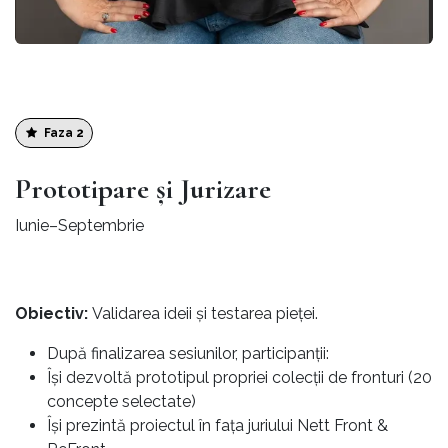
Faza 2
Prototipare și Jurizare
Iunie–Septembrie
Obiectiv:
Validarea ideii și testarea pieței.
După finalizarea sesiunilor, participanții:
Își dezvoltă prototipul propriei colecții de fronturi (20
concepte selectate)
Își prezintă proiectul în fața juriului Nett Front &